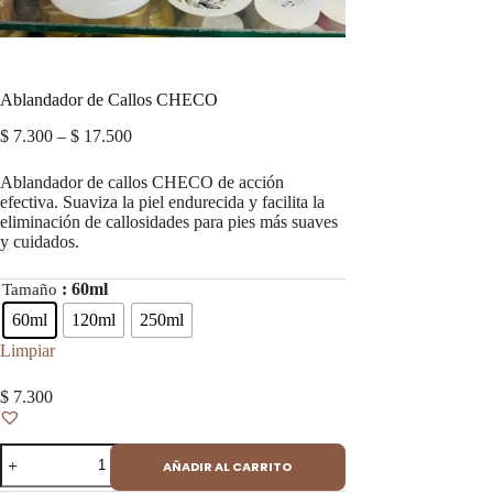
Ablandador de Callos CHECO
Price
$
7.300
–
$
17.500
range:
$ 7.300
Ablandador de callos CHECO de acción
through
efectiva. Suaviza la piel endurecida y facilita la
$ 17.500
eliminación de callosidades para pies más suaves
y cuidados.
: 60ml
Tamaño
60ml
120ml
250ml
Limpiar
$
7.300
Ablandador
AÑADIR AL CARRITO
de
Callos