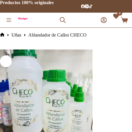
Saltar
Productos 100% originales
al
contenido
0
Carro
de
comp
Uñas
Ablandador de Callos CHECO
Inicio