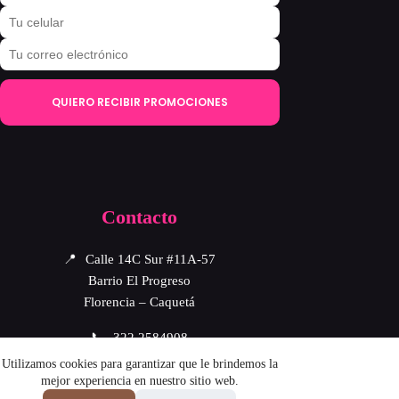
QUIERO RECIBIR PROMOCIONES
Contacto
📍
Calle 14C Sur #11A-57
Barrio El Progreso
Florencia – Caquetá
📞
322 2584908
Utilizamos cookies para garantizar que le brindemos la
📩
aborigen.bellezaintegral@gmail.com
mejor experiencia en nuestro sitio web.