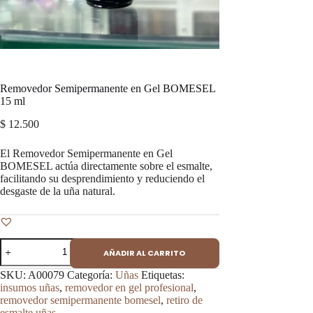
Removedor Semipermanente en Gel BOMESEL
15 ml
$
12.500
El Removedor Semipermanente en Gel
BOMESEL actúa directamente sobre el esmalte,
facilitando su desprendimiento y reduciendo el
desgaste de la uña natural.
Removedor
AÑADIR AL CARRITO
Semipermanente
en
SKU:
A00079
Categoría:
Uñas
Etiquetas:
Gel
insumos uñas
,
removedor en gel profesional
,
BOMESEL
removedor semipermanente bomesel
,
retiro de
15
esmalte uñas