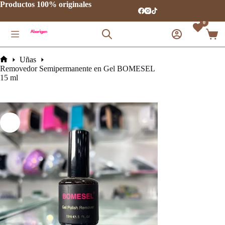
Saltar
Productos 100% originales
al
contenido
0
Carro
de
comp
Uñas
Inicio
Removedor Semipermanente en Gel BOMESEL
15 ml