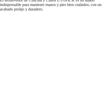
El Removedor de Cutícula y Callos UTOPICK es un aliado
indispensable para mantener manos y pies bien cuidados, con un
acabado prolijo y duradero.