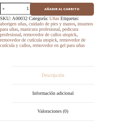
Removedor
AÑADIR AL CARRITO
de
Cutícula
SKU:
A00032
Categoría:
Uñas
Etiquetas:
y
aborigen uñas
,
cuidado de pies y manos
,
insumos
Callos
para uñas
,
manicura profesional
,
pedicura
en
profesional
,
removedor de callos utopick
,
Gel
removedor de cutícula utopick
,
removedor de
UTOPICK
cutícula y callos
,
removedor en gel para uñas
cantidad
Descripción
Información adicional
Valoraciones (0)