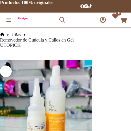
Saltar
Productos 100% originales
al
contenido
0
Carro
de
comp
Uñas
Inicio
Removedor de Cutícula y Callos en Gel
UTOPICK