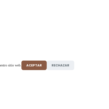
ACEPTAR
RECHAZAR
estro sitio web.
Ayuda
Contáct
📍
Calle 14C 
Preguntas frecuentes
Barrio El 