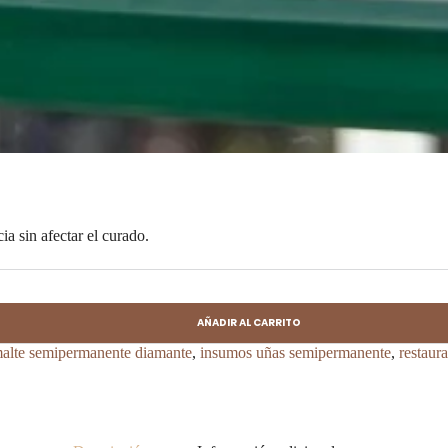
a sin afectar el curado.
AÑADIR AL CARRITO
malte semipermanente diamante
,
insumos uñas semipermanente
,
restaur