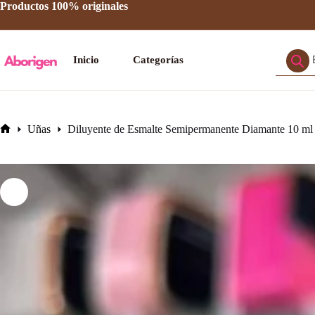
Saltar
Productos 100% originales
al
contenido
Búsque
Inicio
Categorías
de
product
Uñas
Diluyente de Esmalte Semipermanente Diamante 10 ml
Inicio