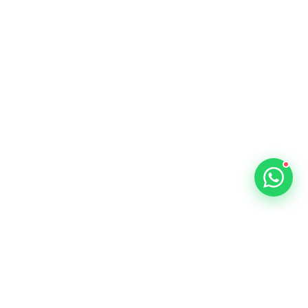
anos
Métodos de pago
Sur #11A-57
Progreso