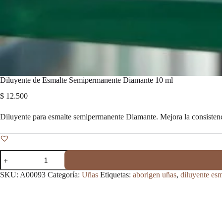
Diluyente de Esmalte Semipermanente Diamante 10 ml
$
12.500
Diluyente para esmalte semipermanente Diamante. Mejora la consistenci
Diluyente
de
Esmalte
SKU:
A00093
Categoría:
Uñas
Etiquetas:
aborigen uñas
,
diluyente es
Semipermanente
Diamante
10
ml
cantidad