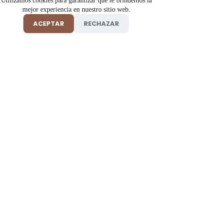
Utilizamos cookies para garantizar que le brindemos la
mejor experiencia en nuestro sitio web.
ACEPTAR
RECHAZAR
Tienda online de insumos y productos de belleza, salud y
cosmética profesional 100% originales en Florencia, Caquetá.
Información
Ayuda
Tienda
Preguntas frecuentes
Cabello
Términos y condiciones
Cuidado corporal
Aviso de privacidad