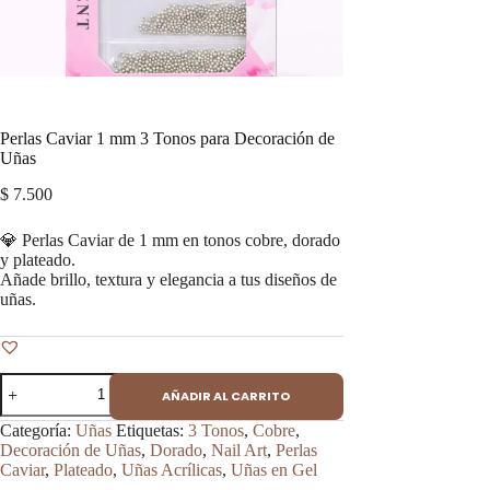
Perlas Caviar 1 mm 3 Tonos para Decoración de
Uñas
$
7.500
💎 Perlas Caviar de 1 mm en tonos cobre, dorado
y plateado.
Añade brillo, textura y elegancia a tus diseños de
uñas.
Perlas
AÑADIR AL CARRITO
Caviar
1
Categoría:
Uñas
Etiquetas:
3 Tonos
,
Cobre
,
mm
Decoración de Uñas
,
Dorado
,
Nail Art
,
Perlas
3
Caviar
,
Plateado
,
Uñas Acrílicas
,
Uñas en Gel
Tonos