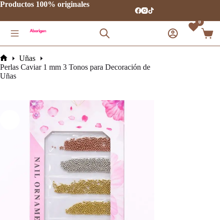
Saltar
Productos 100% originales
al
contenido
0
Carro
de
comp
Uñas
Inicio
Perlas Caviar 1 mm 3 Tonos para Decoración de
Uñas