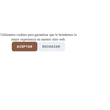
Utilizamos cookies para garantizar que le brindemos la
mejor experiencia en nuestro sitio web.
ACEPTAR
RECHAZAR
Tienda online de insumos y productos de belleza, salud y
cosmética profesional 100% originales en Florencia, Caquetá.