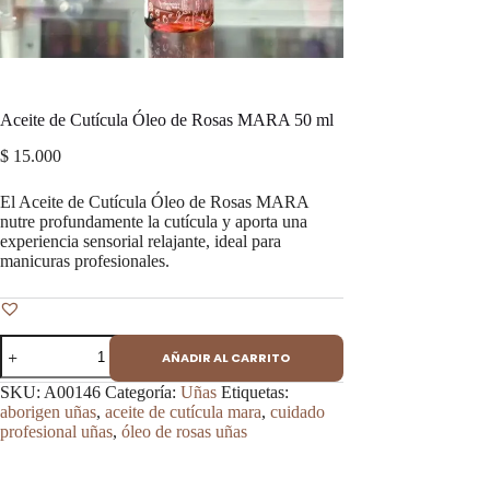
Aceite de Cutícula Óleo de Rosas MARA 50 ml
$
15.000
El Aceite de Cutícula Óleo de Rosas MARA
nutre profundamente la cutícula y aporta una
experiencia sensorial relajante, ideal para
manicuras profesionales.
Aceite
AÑADIR AL CARRITO
de
Cutícula
SKU:
A00146
Categoría:
Uñas
Etiquetas:
Óleo
aborigen uñas
,
aceite de cutícula mara
,
cuidado
de
profesional uñas
,
óleo de rosas uñas
Rosas
MARA
50