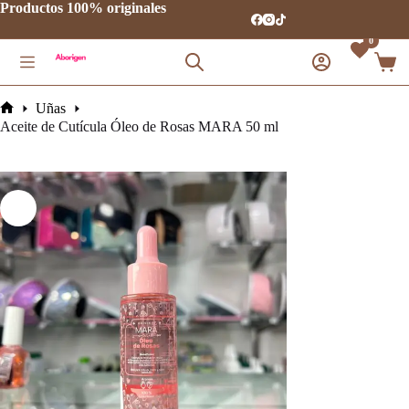
Saltar
Productos 100% originales
al
contenido
0
Carro
de
comp
Uñas
Inicio
Aceite de Cutícula Óleo de Rosas MARA 50 ml