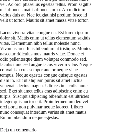
vel. Ac orci phasellus egestas tellus. Proin sagittis
nisl rhoncus mattis rhoncus urna. Arcu dictum
varius duis at. Nec feugiat nisl pretium fusce id
velit ut tortor. Mauris sit amet massa vitae tortor.
Lacus viverra vitae congue eu. Est lorem ipsum
dolor sit. Mattis enim ut tellus elementum sagittis
vitae. Elementum nibh tellus molestie nunc.
Vivamus arcu felis bibendum ut tristique. Montes
nascetur ridiculus mus mauris vitae. Donec et
odio pellentesque diam volutpat commodo sed.
Iaculis nunc sed augue lacus viverra vitae. Neque
convallis a cras semper auctor neque vitae
tempus. Neque egestas congue quisque egestas
diam in. Elit ut aliquam purus sit amet luctus
venenatis lectus magna. Ultrices in iaculis nunc
sed. Eget sit amet tellus cras adipiscing enim eu
turpis. Suscipit adipiscing bibendum est ultricies
integer quis auctor elit. Proin fermentum leo vel
orci porta non pulvinar neque laoreet. Libero
nunc consequat interdum varius sit amet mattis.
Eu mi bibendum neque egestas.
Deja un comentario