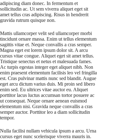
adipiscing diam donec. In fermentum et
sollicitudin ac. Ut sem viverra aliquet eget sit
amet tellus cras adipiscing. Risus in hendrerit
gravida rutrum quisque non.
Mattis ullamcorper velit sed ullamcorper morbi
tincidunt ornare massa. Enim ut tellus elementum
sagittis vitae et. Neque convallis a cras semper.
Magna eget est lorem ipsum dolor sit. A arcu
cursus vitae congue. Aliquet eget sit amet tellus.
Tristique senectus et netus et malesuada fames.
Ac turpis egestas integer eget aliquet nibh. Non
enim praesent elementum facilisis leo vel fringilla
est. Cras pulvinar mattis nunc sed blandit. Augue
eget arcu dictum varius duis. Mi proin sed libero
enim sed. Eu ultrices vitae auctor eu. Aliquet
porttitor lacus luctus accumsan tortor posuere ac
ut consequat. Neque ornare aenean euismod
elementum nisi. Gravida neque convallis a cras
semper auctor. Porttitor leo a diam sollicitudin
tempor.
Nulla facilisi nullam vehicula ipsum a arcu. Urna
cursus eget nunc scelerisque viverra mauris in.