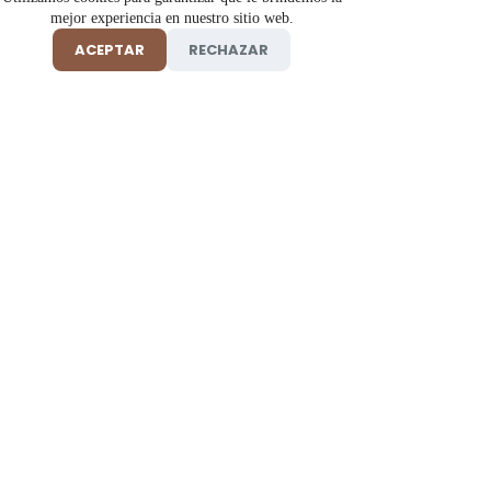
mejor experiencia en nuestro sitio web.
ACEPTAR
RECHAZAR
Tienda online de insumos y productos de belleza, salud y
cosmética profesional 100% originales en Florencia, Caquetá.
Información
Ayuda
Tienda
Preguntas frecuentes
Cabello
Términos y condiciones
Cuidado corporal
Aviso de privacidad