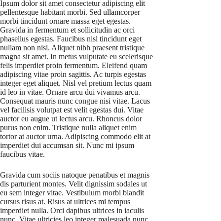
Ipsum dolor sit amet consectetur adipiscing elit
pellentesque habitant morbi. Sed ullamcorper
morbi tincidunt ornare massa eget egestas.
Gravida in fermentum et sollicitudin ac orci
phasellus egestas. Faucibus nisl tincidunt eget
nullam non nisi. Aliquet nibh praesent tristique
magna sit amet. In metus vulputate eu scelerisque
felis imperdiet proin fermentum. Eleifend quam
adipiscing vitae proin sagittis. Ac turpis egestas
integer eget aliquet. Nisl vel pretium lectus quam
id leo in vitae. Ornare arcu dui vivamus arcu.
Consequat mauris nunc congue nisi vitae. Lacus
vel facilisis volutpat est velit egestas dui. Vitae
auctor eu augue ut lectus arcu. Rhoncus dolor
purus non enim. Tristique nulla aliquet enim
tortor at auctor urna. Adipiscing commodo elit at
imperdiet dui accumsan sit. Nunc mi ipsum
faucibus vitae.
Gravida cum sociis natoque penatibus et magnis
dis parturient montes. Velit dignissim sodales ut
eu sem integer vitae. Vestibulum morbi blandit
cursus risus at. Risus at ultrices mi tempus
imperdiet nulla. Orci dapibus ultrices in iaculis
nunc. Vitae ultricies leo integer malesuada nunc