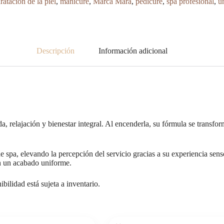
ratación de la piel
,
manicure
,
Marca Mara
,
pedicure
,
spa profesional
,
u
Descripción
Información adicional
a, relajación y bienestar integral. Al encenderla, su fórmula se transfo
 spa, elevando la percepción del servicio gracias a su experiencia senso
on un acabado uniforme.
bilidad está sujeta a inventario.