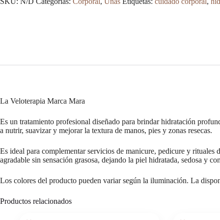
SKU:
N/D
Categorías:
Corporal
,
Uñas
Etiquetas:
cuidado corporal
,
hid
cantidad
La Veloterapia Marca Mara
Es un tratamiento profesional diseñado para brindar hidratación profund
a nutrir, suavizar y mejorar la textura de manos, pies y zonas resecas.
Es ideal para complementar servicios de manicure, pedicure y rituales de
agradable sin sensación grasosa, dejando la piel hidratada, sedosa y c
Los colores del producto pueden variar según la iluminación. La disponi
Productos relacionados