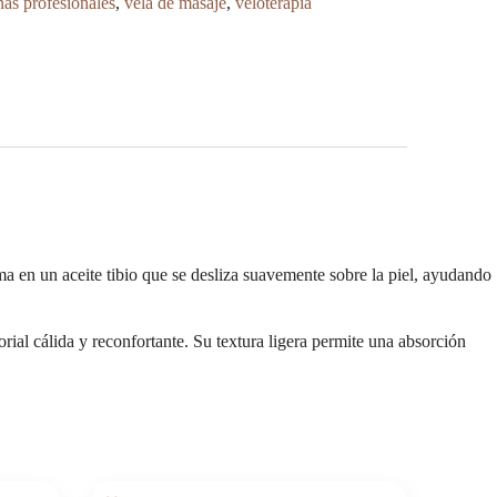
ñas profesionales
,
vela de masaje
,
veloterapia
rma en un aceite tibio que se desliza suavemente sobre la piel, ayudando
rial cálida y reconfortante. Su textura ligera permite una absorción