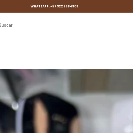
WHATSAPP: +57 322 2584908
da
os