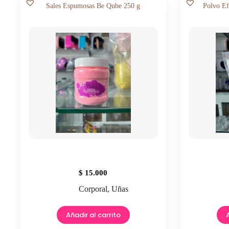
Sales Espumosas Be Qube 250 g
Polvo E
$
15.000
Corporal
,
Uñas
Añadir al carrito