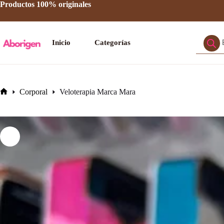
Saltar
Productos 100% originales
al
contenido
Búsque
Inicio
Categorías
de
product
Corporal
Veloterapia Marca Mara
Inicio