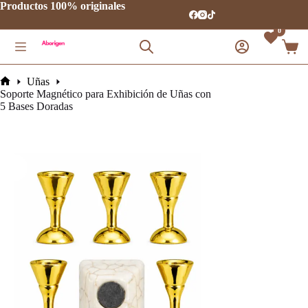
Saltar
Productos 100% originales
al
contenido
0
Carro
de
comp
Uñas
Inicio
Soporte Magnético para Exhibición de Uñas con
5 Bases Doradas