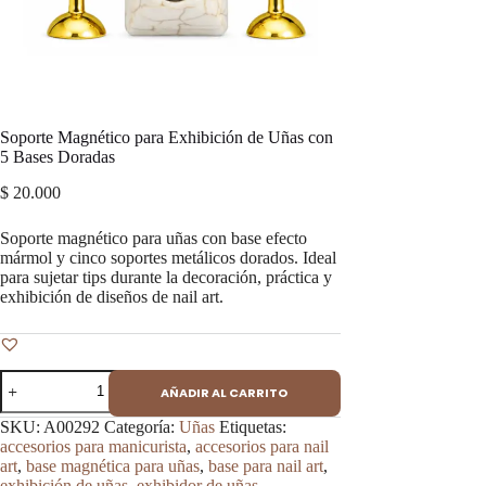
Soporte Magnético para Exhibición de Uñas con
5 Bases Doradas
$
20.000
Soporte magnético para uñas con base efecto
mármol y cinco soportes metálicos dorados. Ideal
para sujetar tips durante la decoración, práctica y
exhibición de diseños de nail art.
Soporte
AÑADIR AL CARRITO
Magnético
para
SKU:
A00292
Categoría:
Uñas
Etiquetas:
Exhibición
accesorios para manicurista
,
accesorios para nail
de
art
,
base magnética para uñas
,
base para nail art
,
Uñas
exhibición de uñas
,
exhibidor de uñas
,