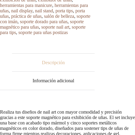
con
herramientas para manicure
,
herramientas para
5
uñas
,
nail display
,
nail stand
,
porta tips
,
porta
Bases
Doradas
uñas
,
práctica de uñas
,
salón de belleza
,
soporte
cantidad
con imán
,
soporte dorado para uñas
,
soporte
magnético para uñas
,
soporte nail art
,
soporte
para tips
,
soporte para uñas postizas
Descripción
Información adicional
Realiza tus diseños de nail art con mayor comodidad y precisión
gracias a este soporte magnético para exhibición de uñas. El set incluye
una base con acabado tipo mármol y cinco soportes metálicos
magnéticos en color dorado, diseñados para sostener tips de uñas de
forma firme mientras realizas decoraciones, aplicaciones de gel,