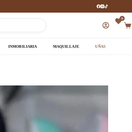
0
Car
de
com
INMOBILIARIA
MAQUILLAJE
UÑAS