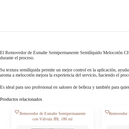
Melocotón
CHECO
250
ml
cantidad
El Removedor de Esmalte Semipermanente Semilíquido Melocotón CHECO
durante el proceso.
Su textura semilíquida permite un mejor control en la aplicación, ayu
aroma a melocotón mejora la experiencia del servicio, haciendo el proce
Es ideal para uso profesional en salones de belleza y también para quiene
Productos relacionados
Removedor de Esmalte Semipermanente
Removedor d
con Válvula JBL 180 ml