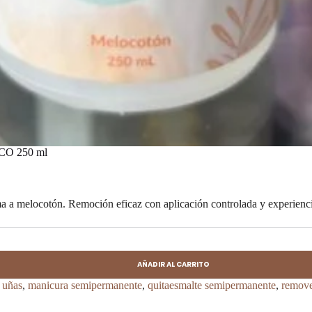
ECO 250 ml
 melocotón. Remoción eficaz con aplicación controlada y experienci
AÑADIR AL CARRITO
 uñas
,
manicura semipermanente
,
quitaesmalte semipermanente
,
remove