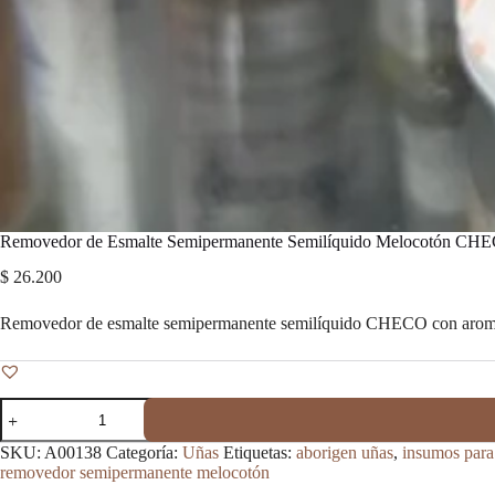
Removedor de Esmalte Semipermanente Semilíquido Melocotón CH
$
26.200
Removedor de esmalte semipermanente semilíquido CHECO con aroma a
Removedor
de
Esmalte
SKU:
A00138
Categoría:
Uñas
Etiquetas:
aborigen uñas
,
insumos para
Semipermanente
removedor semipermanente melocotón
Semilíquido