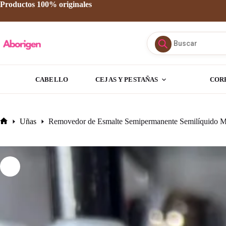
Saltar
Productos 100% originales
al
contenido
Búsqueda
de
productos
CABELLO
CEJAS Y PESTAÑAS
COR
Uñas
Removedor de Esmalte Semipermanente Semilíquido
Inicio