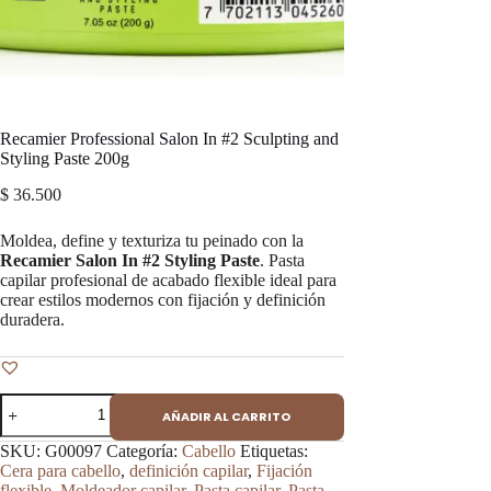
Recamier Professional Salon In #2 Sculpting and
Styling Paste 200g
$
36.500
Moldea, define y texturiza tu peinado con la
Recamier Salon In #2 Styling Paste
. Pasta
capilar profesional de acabado flexible ideal para
crear estilos modernos con fijación y definición
duradera.
Recamier
AÑADIR AL CARRITO
Professional
Salon
SKU:
G00097
Categoría:
Cabello
Etiquetas:
In
Cera para cabello
,
definición capilar
,
Fijación
#2
flexible
,
Moldeador capilar
,
Pasta capilar
,
Pasta