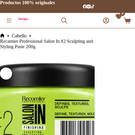
Saltar
Productos 100% originales
al
contenido
0
Carro
de
comp
Cabello
Inicio
Recamier Professional Salon In #2 Sculpting and
Styling Paste 200g