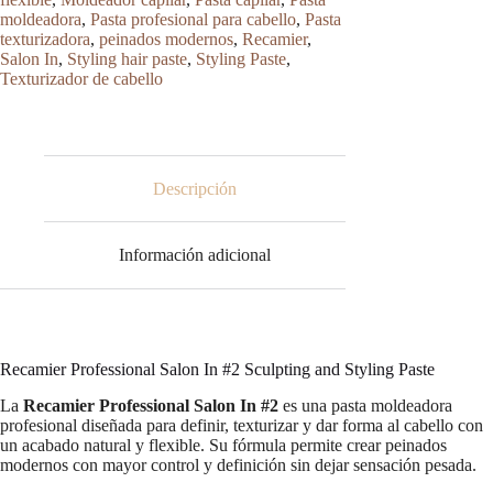
Sculpting
moldeadora
,
Pasta profesional para cabello
,
Pasta
and
texturizadora
,
peinados modernos
,
Recamier
,
Styling
Salon In
,
Styling hair paste
,
Styling Paste
,
Paste
200g
Texturizador de cabello
cantidad
Descripción
Información adicional
Recamier Professional Salon In #2 Sculpting and Styling Paste
La
Recamier Professional Salon In #2
es una pasta moldeadora
profesional diseñada para definir, texturizar y dar forma al cabello con
un acabado natural y flexible. Su fórmula permite crear peinados
modernos con mayor control y definición sin dejar sensación pesada.