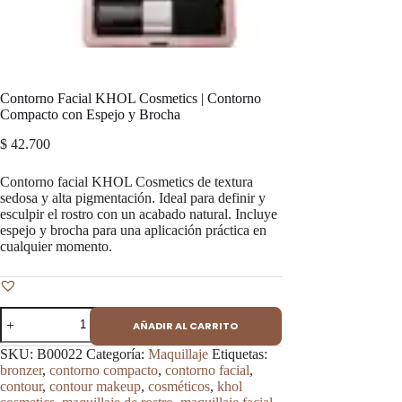
Contorno Facial KHOL Cosmetics | Contorno
Compacto con Espejo y Brocha
$
42.700
Contorno facial KHOL Cosmetics de textura
sedosa y alta pigmentación. Ideal para definir y
esculpir el rostro con un acabado natural. Incluye
espejo y brocha para una aplicación práctica en
cualquier momento.
Contorno
AÑADIR AL CARRITO
Facial
KHOL
SKU:
B00022
Categoría:
Maquillaje
Etiquetas:
Cosmetics
bronzer
,
contorno compacto
,
contorno facial
,
|
contour
,
contour makeup
,
cosméticos
,
khol
Contorno