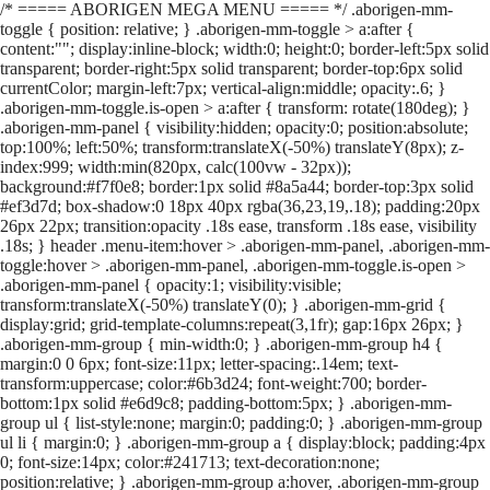
/* ===== ABORIGEN MEGA MENU ===== */ .aborigen-mm-
toggle { position: relative; } .aborigen-mm-toggle > a:after {
content:""; display:inline-block; width:0; height:0; border-left:5px solid
transparent; border-right:5px solid transparent; border-top:6px solid
currentColor; margin-left:7px; vertical-align:middle; opacity:.6; }
.aborigen-mm-toggle.is-open > a:after { transform: rotate(180deg); }
.aborigen-mm-panel { visibility:hidden; opacity:0; position:absolute;
top:100%; left:50%; transform:translateX(-50%) translateY(8px); z-
index:999; width:min(820px, calc(100vw - 32px));
background:#f7f0e8; border:1px solid #8a5a44; border-top:3px solid
#ef3d7d; box-shadow:0 18px 40px rgba(36,23,19,.18); padding:20px
26px 22px; transition:opacity .18s ease, transform .18s ease, visibility
.18s; } header .menu-item:hover > .aborigen-mm-panel, .aborigen-mm-
toggle:hover > .aborigen-mm-panel, .aborigen-mm-toggle.is-open >
.aborigen-mm-panel { opacity:1; visibility:visible;
transform:translateX(-50%) translateY(0); } .aborigen-mm-grid {
display:grid; grid-template-columns:repeat(3,1fr); gap:16px 26px; }
.aborigen-mm-group { min-width:0; } .aborigen-mm-group h4 {
margin:0 0 6px; font-size:11px; letter-spacing:.14em; text-
transform:uppercase; color:#6b3d24; font-weight:700; border-
bottom:1px solid #e6d9c8; padding-bottom:5px; } .aborigen-mm-
group ul { list-style:none; margin:0; padding:0; } .aborigen-mm-group
ul li { margin:0; } .aborigen-mm-group a { display:block; padding:4px
0; font-size:14px; color:#241713; text-decoration:none;
position:relative; } .aborigen-mm-group a:hover, .aborigen-mm-group