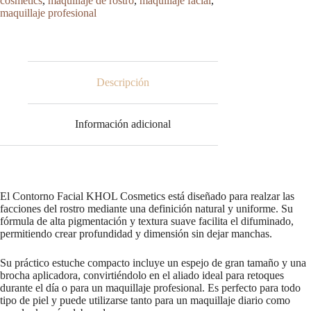
cosmetics
,
maquillaje de rostro
,
maquillaje facial
,
Compacto
maquillaje profesional
con
Espejo
y
Brocha
cantidad
Descripción
Información adicional
El Contorno Facial KHOL Cosmetics está diseñado para realzar las
facciones del rostro mediante una definición natural y uniforme. Su
fórmula de alta pigmentación y textura suave facilita el difuminado,
permitiendo crear profundidad y dimensión sin dejar manchas.
Su práctico estuche compacto incluye un espejo de gran tamaño y una
brocha aplicadora, convirtiéndolo en el aliado ideal para retoques
durante el día o para un maquillaje profesional. Es perfecto para todo
tipo de piel y puede utilizarse tanto para un maquillaje diario como