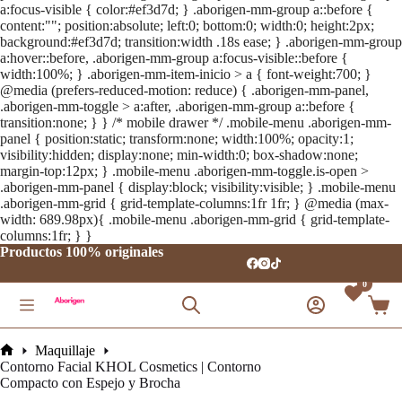
a:focus-visible { color:#ef3d7d; } .aborigen-mm-group a::before {
content:""; position:absolute; left:0; bottom:0; width:0; height:2px;
background:#ef3d7d; transition:width .18s ease; } .aborigen-mm-group
a:hover::before, .aborigen-mm-group a:focus-visible::before {
width:100%; } .aborigen-mm-item-inicio > a { font-weight:700; }
@media (prefers-reduced-motion: reduce) { .aborigen-mm-panel,
.aborigen-mm-toggle > a:after, .aborigen-mm-group a::before {
transition:none; } } /* mobile drawer */ .mobile-menu .aborigen-mm-
panel { position:static; transform:none; width:100%; opacity:1;
visibility:hidden; display:none; min-width:0; box-shadow:none;
margin-top:12px; } .mobile-menu .aborigen-mm-toggle.is-open >
.aborigen-mm-panel { display:block; visibility:visible; } .mobile-menu
.aborigen-mm-grid { grid-template-columns:1fr 1fr; } @media (max-
width: 689.98px){ .mobile-menu .aborigen-mm-grid { grid-template-
Saltar
columns:1fr; } }
al
Productos 100% originales
contenido
0
Carro
de
comp
Maquillaje
Inicio
Contorno Facial KHOL Cosmetics | Contorno
Compacto con Espejo y Brocha