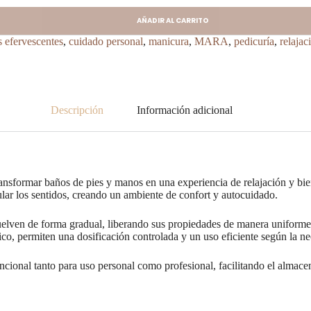
AÑADIR AL CARRITO
 efervescentes
,
cuidado personal
,
manicura
,
MARA
,
pedicuría
,
relajac
Descripción
Información adicional
rmar baños de pies y manos en una experiencia de relajación y bienest
ular los sentidos, creando un ambiente de confort y autocuidado.
elven de forma gradual, liberando sus propiedades de manera uniforme. 
tico, permiten una dosificación controlada y un uso eficiente según la n
uncional tanto para uso personal como profesional, facilitando el almac