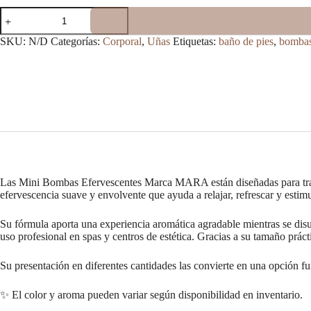
Mini
Bombas
Efervescentes
SKU:
N/D
Categorías:
Corporal
,
Uñas
Etiquetas:
baño de pies
,
bombas
Marca
MARA
cantidad
Las Mini Bombas Efervescentes Marca MARA están diseñadas para transfo
efervescencia suave y envolvente que ayuda a relajar, refrescar y estim
Su fórmula aporta una experiencia aromática agradable mientras se disu
uso profesional en spas y centros de estética. Gracias a su tamaño prác
Su presentación en diferentes cantidades las convierte en una opción f
✨ El color y aroma pueden variar según disponibilidad en inventario.