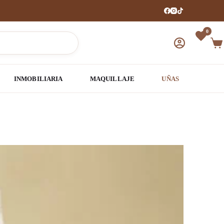
0
Car
de
com
INMOBILIARIA
MAQUILLAJE
UÑAS