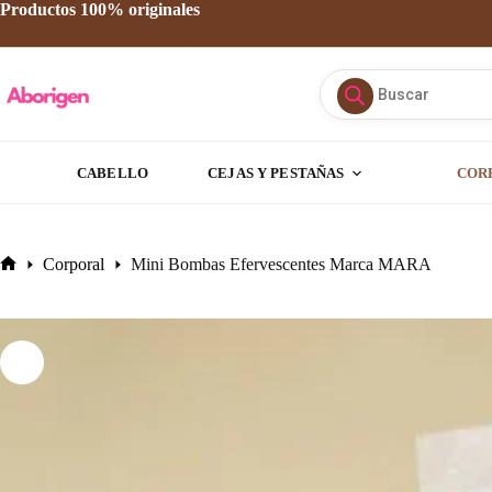
Saltar
Productos 100% originales
al
contenido
Búsqueda
de
productos
CABELLO
CEJAS Y PESTAÑAS
COR
Corporal
Mini Bombas Efervescentes Marca MARA
Inicio