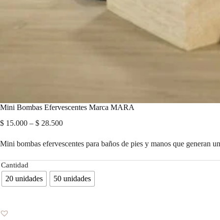
Mini Bombas Efervescentes Marca MARA
Price
$
15.000
–
$
28.500
range:
$ 15.000
Mini bombas efervescentes para baños de pies y manos que generan una 
through
$ 28.500
Cantidad
20 unidades
50 unidades