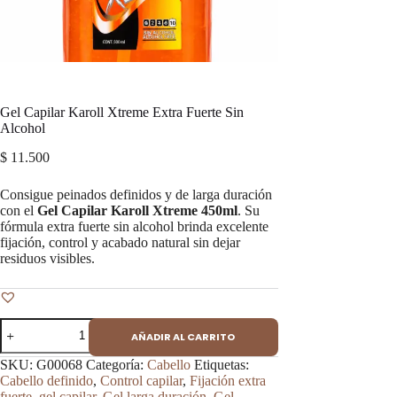
Gel Capilar Karoll Xtreme Extra Fuerte Sin
Alcohol
$
11.500
Consigue peinados definidos y de larga duración
con el
Gel Capilar Karoll Xtreme 450ml
. Su
fórmula extra fuerte sin alcohol brinda excelente
fijación, control y acabado natural sin dejar
residuos visibles.
Gel
AÑADIR AL CARRITO
Capilar
Karoll
SKU:
G00068
Categoría:
Cabello
Etiquetas:
Xtreme
Cabello definido
,
Control capilar
,
Fijación extra
Extra
fuerte
,
gel capilar
,
Gel larga duración
,
Gel