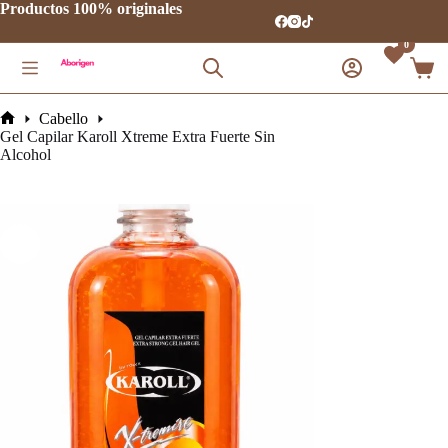
Saltar
Productos 100% originales
al
contenido
0
Carro
de
comp
Cabello
Inicio
Gel Capilar Karoll Xtreme Extra Fuerte Sin
Alcohol