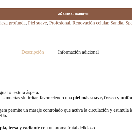
AÑADIR AL CARRITO
ieza profunda
,
Piel suave
,
Profesional
,
Renovación celular
,
Sandía
,
Sp
Descripción
Información adicional
gual o textura áspera.
as muertas sin irritar, favoreciendo una
piel más suave, fresca y unif
ligera permite un masaje controlado que activa la circulación y estimula 
ello
.
mpia, tersa y radiante
con un aroma frutal delicioso.