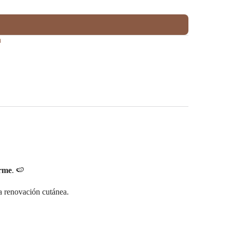
a
orme
. 🍉
la renovación cutánea.