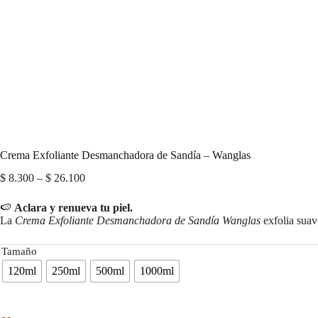
Crema Exfoliante Desmanchadora de Sandía – Wanglas
Price
$
8.300
–
$
26.100
range:
$ 8.300
🍉
Aclara y renueva tu piel.
through
La
Crema Exfoliante Desmanchadora de Sandía Wanglas
exfolia suav
$ 26.100
Tamaño
120ml
250ml
500ml
1000ml