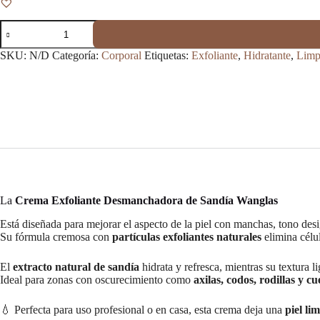
Crema
Exfoliante
Desmanchadora
SKU:
N/D
Categoría:
Corporal
Etiquetas:
Exfoliante
,
Hidratante
,
Limp
de
Sandía
–
Wanglas
cantidad
La
Crema Exfoliante Desmanchadora de Sandía Wanglas
Está diseñada para mejorar el aspecto de la piel con manchas, tono desi
Su fórmula cremosa con
partículas exfoliantes naturales
elimina célul
El
extracto natural de sandía
hidrata y refresca, mientras su textura 
Ideal para zonas con oscurecimiento como
axilas, codos, rodillas y cu
💧 Perfecta para uso profesional o en casa, esta crema deja una
piel li