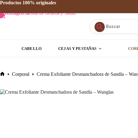
Saltar
Productos 100% originales
al
contenido
Búsqueda
de
productos
CABELLO
CEJAS Y PESTAÑAS
COR
Corporal
Crema Exfoliante Desmanchadora de Sandía – Wan
Inicio