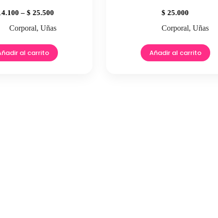
Price
4.100
–
$
25.500
$
25.000
range:
Corporal
,
Uñas
Corporal
,
Uñas
$ 14.100
through
Este
$ 25.500
producto
Añadir al carrito
Añadir al carrito
tiene
múltiples
variantes.
Las
opciones
se
pueden
elegir
en
la
página
de
producto