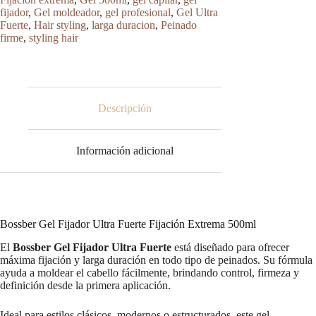
Fijación
fijador
,
Gel moldeador
,
gel profesional
,
Gel Ultra
Extrema
Fuerte
,
Hair styling
,
larga duracion
,
Peinado
500ml
firme
,
styling hair
cantidad
Descripción
Información adicional
Bossber Gel Fijador Ultra Fuerte Fijación Extrema 500ml
El
Bossber Gel Fijador Ultra Fuerte
está diseñado para ofrecer
máxima fijación y larga duración en todo tipo de peinados. Su fórmula
ayuda a moldear el cabello fácilmente, brindando control, firmeza y
definición desde la primera aplicación.
Ideal para estilos clásicos, modernos o estructurados, este gel