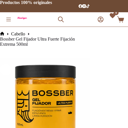
Saltar
Productos 100% originales
al
contenido
0
Carro
de
comp
Cabello
Inicio
Bossber Gel Fijador Ultra Fuerte Fijación
Extrema 500ml