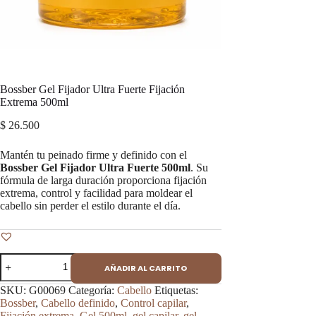
Bossber Gel Fijador Ultra Fuerte Fijación
Extrema 500ml
$
26.500
Mantén tu peinado firme y definido con el
Bossber Gel Fijador Ultra Fuerte 500ml
. Su
fórmula de larga duración proporciona fijación
extrema, control y facilidad para moldear el
cabello sin perder el estilo durante el día.
Bossber
AÑADIR AL CARRITO
Gel
Fijador
SKU:
G00069
Categoría:
Cabello
Etiquetas:
Ultra
Bossber
,
Cabello definido
,
Control capilar
,
Fuerte
Fijación extrema
,
Gel 500ml
,
gel capilar
,
gel