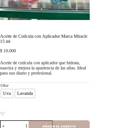
Aceite de Cutícula con Aplicador Marca Miracle
15 ml
$
10.000
Aceite de cutícula con aplicador que hidrata,
suaviza y mejora la apariencia de las uñas. Ideal
para uso diario y profesional.
Olor
Uva
Lavanda
Aceite
AÑADIR AL CARRITO
de