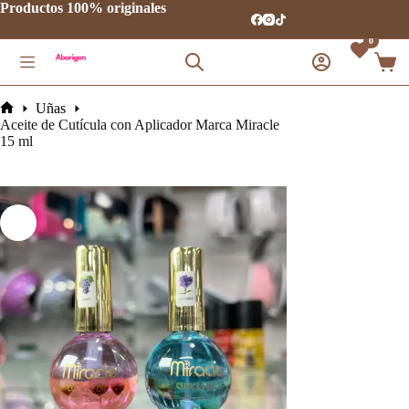
Saltar
Productos 100% originales
al
contenido
0
Carro
de
comp
Uñas
Inicio
Aceite de Cutícula con Aplicador Marca Miracle
15 ml