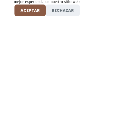
mejor experiencia en nuestro sitio web.
ACEPTAR
RECHAZAR
Tienda online de insumos y productos de belleza, salud y
cosmética profesional 100% originales en Florencia, Caquetá.
Información
Ayuda
Tienda
Preguntas frecuentes
Cabello
Términos y condiciones
Cuidado corporal
Aviso de privacidad