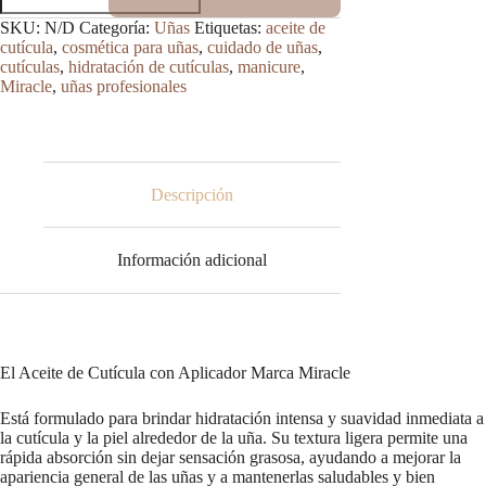
Cutícula
SKU:
N/D
Categoría:
Uñas
Etiquetas:
aceite de
con
cutícula
,
cosmética para uñas
,
cuidado de uñas
,
Aplicador
cutículas
,
hidratación de cutículas
,
manicure
,
Marca
Miracle
,
uñas profesionales
Miracle
15
ml
cantidad
Descripción
Información adicional
El Aceite de Cutícula con Aplicador Marca Miracle
Está formulado para brindar hidratación intensa y suavidad inmediata a
la cutícula y la piel alrededor de la uña. Su textura ligera permite una
rápida absorción sin dejar sensación grasosa, ayudando a mejorar la
apariencia general de las uñas y a mantenerlas saludables y bien