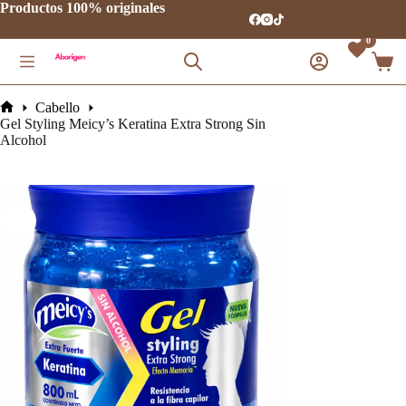
Saltar
Productos 100% originales
al
contenido
0
Carro
de
comp
Cabello
Inicio
Gel Styling Meicy’s Keratina Extra Strong Sin
Alcohol