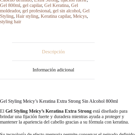
Extra
Gel 800ml
,
gel capilar
,
Gel Keratina
,
Gel
Strong
moldeador
,
gel profesional
,
gel sin alcohol
,
Gel
Sin
Styling
,
Hair styling
,
Keratina capilar
,
Meicys
,
Alcohol
styling hair
cantidad
Descripción
Información adicional
Gel Styling Meicy’s Keratina Extra Strong Sin Alcohol 800ml
El
Gel Styling Meicy’s Keratina Extra Strong
está diseñado para
brindar una fijación fuerte y duradera mientras ayuda a proteger y
mantener la apariencia del cabello gracias a su fórmula con keratina.
Su tecnología de efecto memoria permite conservar el peinado definido