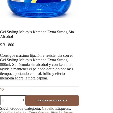
Gel Styling Meicy’s Keratina Extra Strong Sin
Alcohol
$
31.800
Consigue máxima fijación y resistencia con el
Gel Styling Meicy’s Keratina Extra Strong
800ml. Su fórmula sin alcohol y con keratina
ayuda a mantener el peinado definido por más
tiempo, aportando control, brillo y efecto
memoria sobre la fibra capilar.
Gel
AÑADIR AL CARRITO
Styling
Meicy's
SKU:
G00063
Categoría:
Cabello
Etiquetas:
Keratina
Cabello definido
,
Extra Strong
,
fijación fuerte
,