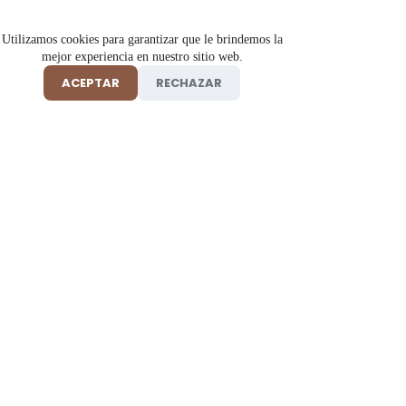
Utilizamos cookies para garantizar que le brindemos la
mejor experiencia en nuestro sitio web.
ACEPTAR
RECHAZAR
Tienda online de insumos y productos de belleza, salud y
cosmética profesional 100% originales en Florencia, Caquetá.
Información
Ayuda
Tienda
Preguntas frecuentes