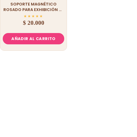
SOPORTE MAGNÉTICO
ROSADO PARA EXHIBICIÓN DE
UÑAS CON 5 BASES DORADAS
★
★
★
★
★
$
20.000
AÑADIR AL CARRITO