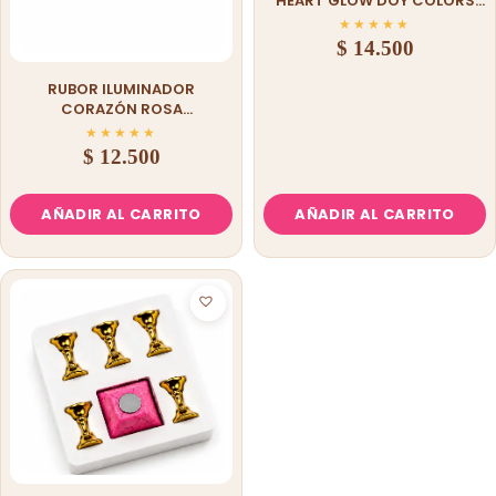
HEART GLOW DOY COLORS
CORAZÓN ROSA DORADO
★
★
★
★
★
$
14.500
RUBOR ILUMINADOR
CORAZÓN ROSA
MARMOLEADO CON BRILLO
★
★
★
★
★
$
12.500
AÑADIR AL CARRITO
AÑADIR AL CARRITO