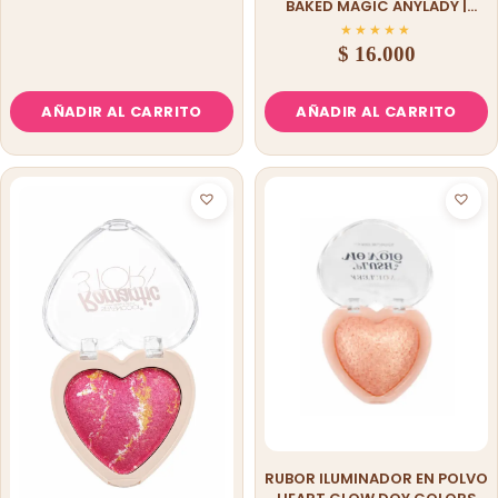
BAKED MAGIC ANYLADY |
BLUSH + HIGHLIGHTER 2 EN 1
★
★
★
★
★
$
16.000
AÑADIR AL CARRITO
AÑADIR AL CARRITO
RUBOR ILUMINADOR EN POLVO