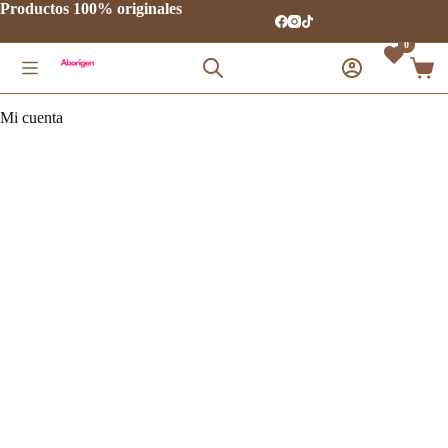
Saltar
Productos 100% originales
al
contenido
0
Carro
de
comp
Mi cuenta