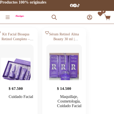
Saltar
Productos 100% originales
al
contenido
0
Carro
de
comp
Kit Facial Bioaqua
Sérum Retinol Alma
Retinol Completo –
Beauty 30 ml |
Rutina Antiarrugas e
Renovación Facial
Hidratante Profesional
Nocturna
$
67.500
$
14.500
Cuidado Facial
Maquillaje
,
Cosmetología
,
Cuidado Facial